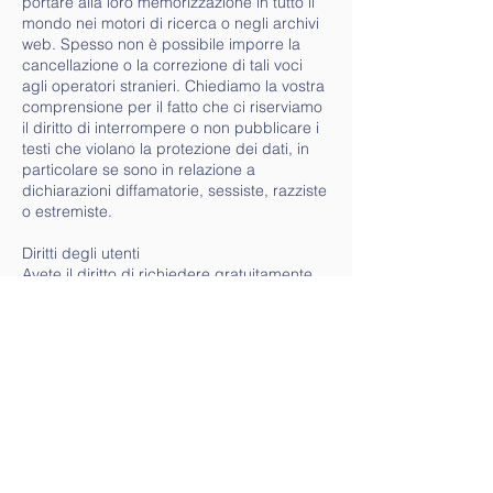
portare alla loro memorizzazione in tutto il
mondo nei motori di ricerca o negli archivi
web. Spesso non è possibile imporre la
cancellazione o la correzione di tali voci
agli operatori stranieri. Chiediamo la vostra
comprensione per il fatto che ci riserviamo
il diritto di interrompere o non pubblicare i
testi che violano la protezione dei dati, in
particolare se sono in relazione a
dichiarazioni diffamatorie, sessiste, razziste
o estremiste.
Diritti degli utenti
Avete il diritto di richiedere gratuitamente
informazioni sui vostri dati personali
memorizzati ( § 20 SDSG , § 4 comma 7
TDDSG , § 20 MDStV ). Inoltre, avete il
diritto di correggere, bloccare e cancellare
i vostri dati personali in conformità alle
disposizioni di legge.
Impressum
Informazioni ai sensi del § 5 TMG
Co.As.Sc.It./Saar Via Martin-Lutero
12