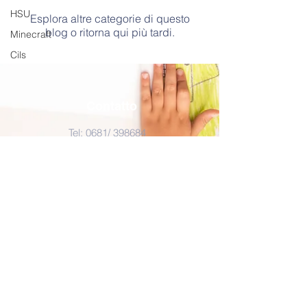
HSU
Esplora altre categorie di questo
blog o ritorna qui più tardi.
Minecraft
Cils
Contatto
Tel: 0681/
398684
E-mail:
info@coasscitsaar.eu
Indirizzo
Impressum
Martin-Luther Straße 12
66111, Saarbrücken