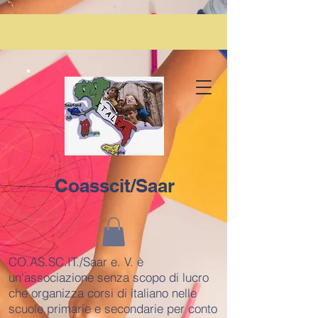
Coasscit/Saar
CO.AS.SC.IT./Saar e. V. è
un'associazione senza scopo di lucro
che organizza corsi di italiano nelle
scuole primarie e secondarie per conto