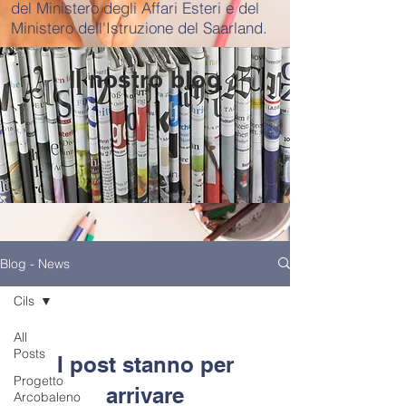
del Ministero degli Affari Esteri e del
Ministero dell'Istruzione del Saarland.
Il nostro blog
Blog - News
Cils
All
Posts
I post stanno per
Progetto
arrivare
Arcobaleno