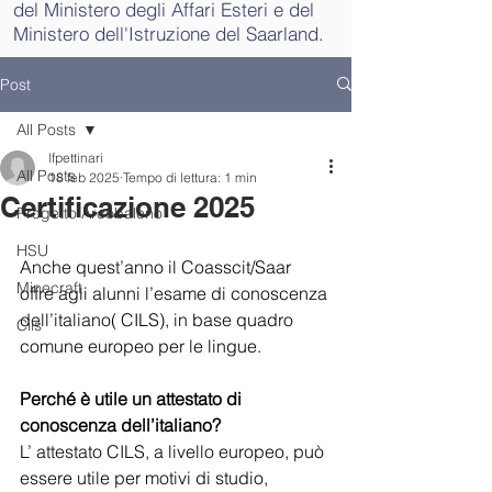
del Ministero degli Affari Esteri e del
Ministero dell'Istruzione del Saarland.
Post
All Posts
lfpettinari
All Posts
18 feb 2025
Tempo di lettura: 1 min
Certificazione 2025
Progetto Arcobaleno
HSU
Anche quest’anno il Coasscit/Saar 
Minecraft
offre agli alunni l’esame di conoscenza 
dell’italiano( CILS), in base quadro 
Cils
comune europeo per le lingue.
Perché è utile un attestato di 
conoscenza dell’italiano?
L’ attestato CILS, a livello europeo, può 
essere utile per motivi di studio, 