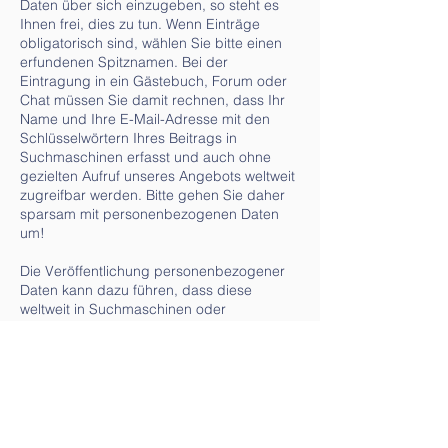
Daten über sich einzugeben, so steht es
Ihnen frei, dies zu tun. Wenn Einträge
obligatorisch sind, wählen Sie bitte einen
erfundenen Spitznamen. Bei der
Eintragung in ein Gästebuch, Forum oder
Chat müssen Sie damit rechnen, dass Ihr
Name und Ihre E-Mail-Adresse mit den
Schlüsselwörtern Ihres Beitrags in
Suchmaschinen erfasst und auch ohne
gezielten Aufruf unseres Angebots weltweit
zugreifbar werden. Bitte gehen Sie daher
sparsam mit personenbezogenen Daten
um!
Die Veröffentlichung personenbezogener
Daten kann dazu führen, dass diese
weltweit in Suchmaschinen oder
Webarchiven gespeichert werden. Es ist oft
nicht möglich, die Löschung oder Korrektur
solcher Einträge durch ausländische
Betreiber durchzusetzen. Bitte haben Sie
Verständnis dafür, dass wir uns das Recht
vorbehalten, Texte, die gegen den
Datenschutz verstoßen, insbesondere wenn