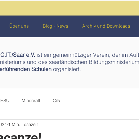
Über uns
Blog - News
Archiv und Downloads
.IT./Saar e.V.
ist ein gemeinnütziger Verein, der im Auf
isteriums und des saarländischen Bildungsministeriu
terführenden Schulen
organisiert.
HSU
Minecraft
Cils
2024
1 Min. Lesezeit
acanze!