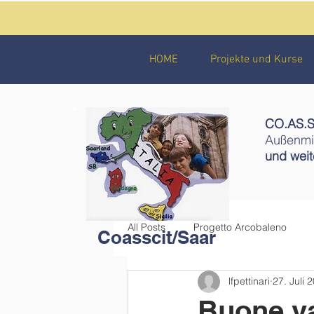
HOME
Projekte und Kurse
CO.AS.SC
Außenmin
und wei
All Posts
Progetto Arcobaleno
Coasscit/Saar
lfpettinari
27. Juli 
Buone v