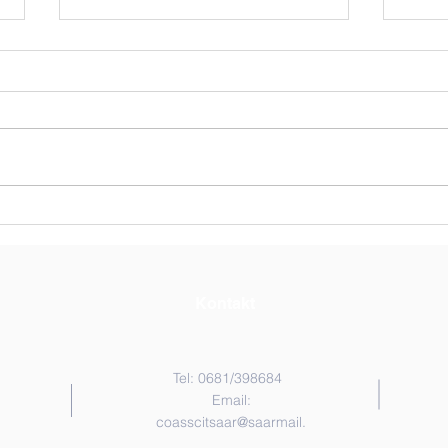
Il Giornalino 2026, das
Neue
Bulletin der Italienischkurse
Anm
an Schulen im Saarland, ist
Kur
erhältlich.
Kontakt
Tel: 0681/
398684
Email:
coasscitsaar@saarmail.