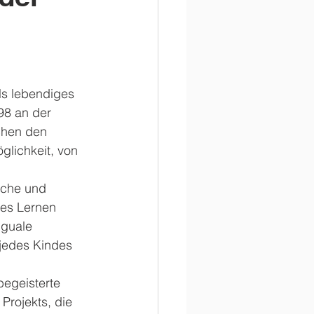
ls lebendiges 
998 an der 
chen den 
glichkeit, von 
ische und 
nes Lernen 
nguale 
 jedes Kindes 
begeisterte 
Projekts, die 