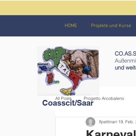
HOME
Projekte und Kurse
CO.AS.SC
Außenmin
und wei
All Posts
Progetto Arcobaleno
Coasscit/Saar
lfpettinari
19. Feb.
Karneval