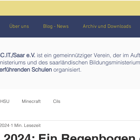
Über uns
Blog - News
Archiv und Downloads
.IT./Saar e.V.
ist ein gemeinnütziger Verein, der im Auf
isteriums und des saarländischen Bildungsministeriu
terführenden Schulen
organisiert.
HSU
Minecraft
Cils
 2024
1 Min. Lesezeit
 2024: Ein Regenbogen 