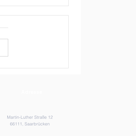
s Schuljahr 2026/27 –
eldung zu den HSU-
sen
Adresse
Martin-Luther Straße 12
66111, Saarbrücken