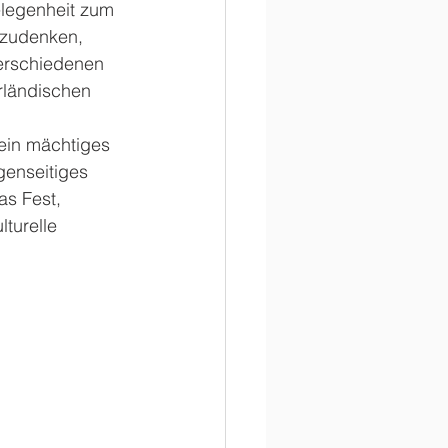
elegenheit zum 
hzudenken, 
erschiedenen 
rländischen 
ein mächtiges 
enseitiges 
as Fest, 
turelle 